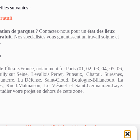
illes suivantes :
ratuit
ation de parquet
? Contactez-nous pour un
état des lieux
ratuit
. Nos spécialistes vous garantissent un travail soigné et
.
n
e l’Île-de-France, notamment à : Paris (01, 02, 03, 04, 05, 06,
lly-sur-Seine, Levallois-Perret, Puteaux, Chatou, Suresnes,
nterre, La Défense, Saint-Cloud, Boulogne-Billancourt, La
es, Rueil-Malmaison, Le Vésinet et Saint-Germain-en-Laye.
dier votre projet en dehors de cette zone.
lombes
Rénovation d’intérieur à Courbevoie
Cloud
Rénovation d’intérieur à La Défense
 15
Rénovation d’intérieur à Paris 16