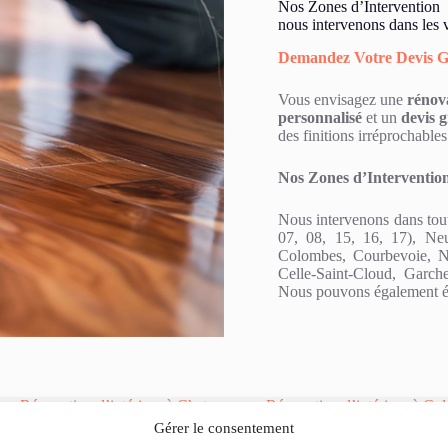
Nos Zones d’Intervention
nous intervenons dans les v
Demandez Votre Devis G
Vous envisagez une
rénov
personnalisé
et un
devis g
des finitions irréprochables
Nos Zones d’Interventio
Nous intervenons dans tout
07, 08, 15, 16, 17), Neui
Colombes, Courbevoie, Na
Celle-Saint-Cloud, Garch
Nous pouvons également étu
Rénovation d’intérieur à Chatou
Rénovation d’intérieur à Co
 à Issy-les-Moulineaux
Rénovation d’intérieur à La Celle Saint 
Gérer le consentement
intérieur à Levallois Perret
Rénovation d’intérieur à Paris