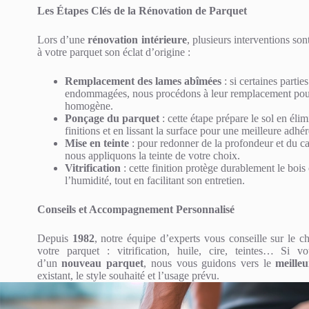
Les Étapes Clés de la Rénovation de Parquet
Lors d’une
rénovation intérieure
, plusieurs interventions so
à votre parquet son éclat d’origine :
Remplacement des lames abîmées
: si certaines partie
endommagées, nous procédons à leur remplacement pour
homogène.
Ponçage du parquet
: cette étape prépare le sol en éli
finitions et en lissant la surface pour une meilleure adhé
Mise en teinte
: pour redonner de la profondeur et du ca
nous appliquons la teinte de votre choix.
Vitrification
: cette finition protège durablement le bois 
l’humidité, tout en facilitant son entretien.
Conseils et Accompagnement Personnalisé
Depuis
1982
, notre équipe d’experts vous conseille sur le c
votre parquet : vitrification, huile, cire, teintes… Si v
d’un
nouveau parquet
, nous vous guidons vers le
meille
existant, le style souhaité et l’usage prévu.